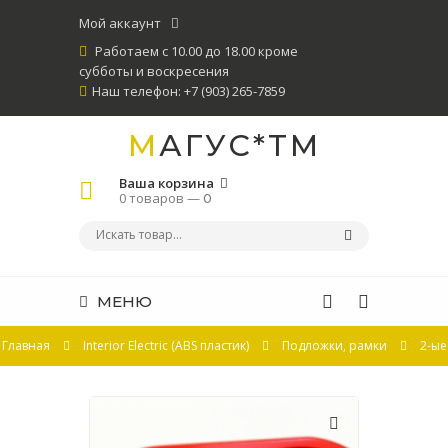
Мой аккаунт
Работаем с 10.00 до 18.00 кроме
субботы и воскресения
Наш телефон: +7 (903) 265-7859
МАГУС*ТМ
Ваша корзина
0 товаров —
0
МЕНЮ
Главная
Interior Electric (ABS пластик)
Подложки, рамки
2-ые