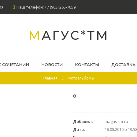
ия
Наш телефон: +7 (903) 265-7859
МАГУС*ТМ
Х СОЧЕТАНИЙ
НОВОСТИ
КОНТАКТЫ
ДОСТАВКА
Главная
Фотоальбомы
8
Добавил:
magus-tm-ru
Дата:
18.08.2019 в 19:5